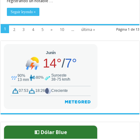
registrando un notable …
Seguir leyendo »
1
2
3
4
5
»
10
...
última »
Página 1 de 13
💵 Dólar Blue