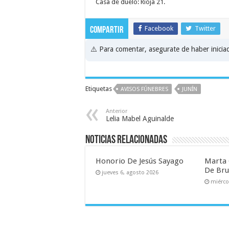
Casa de duelo: Rioja 21.
Facebook
Twitter
Compartir
⚠️ Para comentar, asegurate de haber inici
Etiquetas
AVISOS FÚNEBRES
JUNÍN
Anterior
Lelia Mabel Aguinalde
Noticias relacionadas
Honorio De Jesús Sayago
Marta 
De Br
jueves 6, agosto 2026
miérco