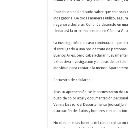
Chacabuco en Red pudo saber que en horas de 
indagatoria. De todas maneras utilizó, segu
negarse a declarar. Continúa detenido en un
declarará la proxima semana en Cámara Gese
La investigación del caso continúa. Lo que se
si está ligado a una red de trata de personas
Buenos Aires, pero cabe aclarar nuevamente 
exhaustiva investigación y analisis de los tele
individuo para captar a la menor. Aparente
Secuestro de celulares
Tras su aprehensión, se le secuestraron dos t
buzo de color azul y documentación personal.
Vanina Lisazo, del Departamento Judicial Junín
usurpación de títulos y honores con coacción y
No obstante, las fuentes del caso explicaron