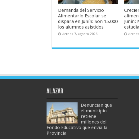
Demanda del Servicio
Crecie
Alimentario Escolar se
alimen
dispara en Junín: Son 15.000
Junín: 
los alumnos asistidos
estudia
viernes 7, agosto 2026
vierne
AL AZAR
Denuncian que
el municipio
retiene
millones del
Fondo Educativo que envia la
Provincia