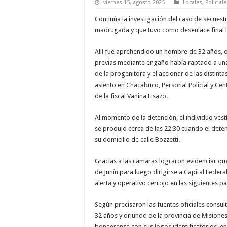
viernes 15, agosto 2025
Locales
,
Policial
Continúa la investigación del caso de secuest
madrugada y que tuvo como desenlace final l
Allí fue aprehendido un hombre de 32 años, 
previas mediante engaño había raptado a una
de la progenitora y el accionar de las distin
asiento en Chacabuco, Personal Policial y Ce
de la fiscal Vanina Lisazo.
Al momento de la detención, el individuo vest
se produjo cerca de las 22:30 cuando el dete
su domicilio de calle Bozzetti.
Gracias a las cámaras lograron evidenciar que
de Junín para luego dirigirse a Capital Federal
alerta y operativo cerrojo en las siguientes p
Según precisaron las fuentes oficiales consul
32 años y oriundo de la provincia de Misiones,
bonaerense con sus logos identificatorios, e