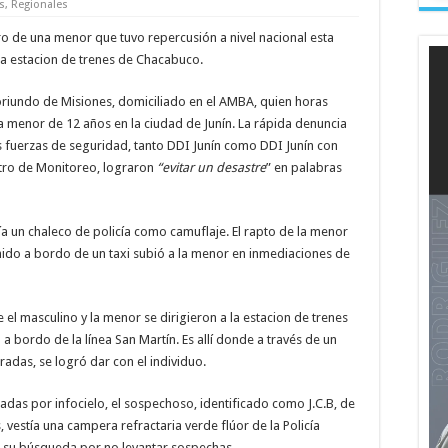
es
,
Regionales
ro de una menor que tuvo repercusión a nivel nacional esta
a estacion de trenes de Chacabuco.
oriundo de Misiones, domiciliado en el AMBA, quien horas
 menor de 12 años en la ciudad de Junín. La rápida denuncia
tas fuerzas de seguridad, tanto DDI Junín como DDI Junín con
ntro de Monitoreo, lograron
“evitar un desastre
” en palabras
ía un chaleco de policía como camuflaje. El rapto de la menor
nido a bordo de un taxi subió a la menor en inmediaciones de
 el masculino y la menor se dirigieron a la estacion de trenes
 a bordo de la línea San Martín. Es allí donde a través de un
aradas, se logró dar con el individuo.
tadas por infocielo, el sospechoso, identificado como J.C.B, de
 vestía una campera refractaria verde flúor de la Policía
n su búsqueda por no levantar sospechas.