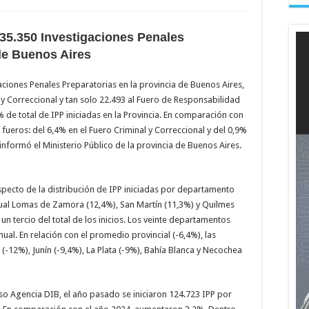
035.350 Investigaciones Penales
 de Buenos Aires
gaciones Penales Preparatorias en la provincia de Buenos Aires,
y Correccional y tan solo 22.493 al Fuero de Responsabilidad
2% de total de IPP iniciadas en la Provincia. En comparación con
ueros: del 6,4% en el Fuero Criminal y Correccional y del 0,9%
informó el Ministerio Público de la provincia de Buenos Aires.
especto de la distribución de IPP iniciadas por departamento
tual Lomas de Zamora (12,4%), San Martín (11,3%) y Quilmes
un tercio del total de los inicios. Los veinte departamentos
ual. En relación con el promedio provincial (-6,4%), las
-12%), Junín (-9,4%), La Plata (-9%), Bahía Blanca y Necochea
so Agencia DIB, el año pasado se iniciaron 124.723 IPP por