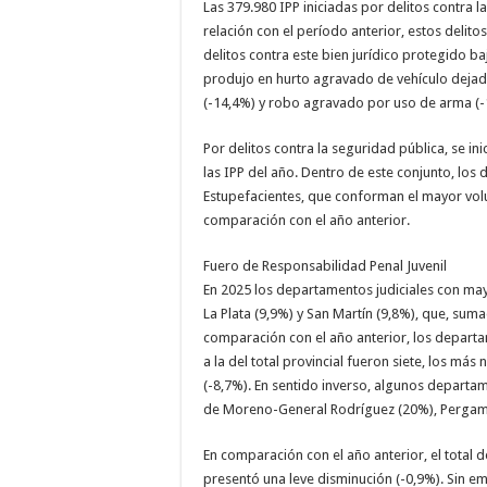
Las 379.980 IPP iniciadas por delitos contra 
relación con el período anterior, estos delit
delitos contra este bien jurídico protegido ba
produjo en hurto agravado de vehículo dejado
(-14,4%) y robo agravado por uso de arma (-
Por delitos contra la seguridad pública, se i
las IPP del año. Dentro de este conjunto, los 
Estupefacientes, que conforman el mayor volu
comparación con el año anterior.
Fuero de Responsabilidad Penal Juvenil
En 2025 los departamentos judiciales con ma
La Plata (9,9%) y San Martín (9,8%), que, suma
comparación con el año anterior, los depart
a la del total provincial fueron siete, los m
(-8,7%). En sentido inverso, algunos depar
de Moreno-General Rodríguez (20%), Pergamin
En comparación con el año anterior, el total d
presentó una leve disminución (-0,9%). Sin em