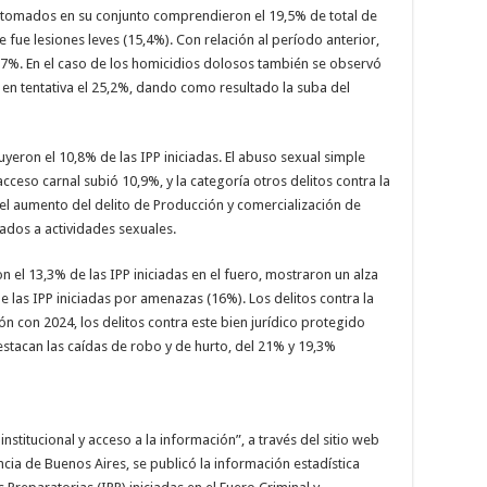
s tomados en su conjunto comprendieron el 19,5% de total de
e fue lesiones leves (15,4%). Con relación al período anterior,
,7%. En el caso de los homicidios dolosos también se observó
 en tentativa el 25,2%, dando como resultado la suba del
tuyeron el 10,8% de las IPP iniciadas. El abuso sexual simple
cceso carnal subió 10,9%, y la categoría otros delitos contra la
 el aumento del delito de Producción y comercialización de
dos a actividades sexuales.
n el 13,3% de las IPP iniciadas en el fuero, mostraron un alza
e las IPP iniciadas por amenazas (16%). Los delitos contra la
 con 2024, los delitos contra este bien jurídico protegido
stacan las caídas de robo y de hurto, del 21% y 19,3%
institucional y acceso a la información”, a través del sitio web
incia de Buenos Aires, se publicó la información estadística