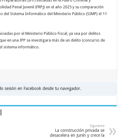
Preparatorias (IPP) iniciadas en el Fuero Criminal y
ilidad Penal Juvenil (FRPJ) en el año 2025 y su comparación
os del Sistema Informático del Ministerio Público (SIMP) el 11
iciadas por el Ministerio Público Fiscal, ya sea por delitos
ue en una IPP se investigara más de un delito (concurso de
el sistema informático.
ado sesión en Facebook desde tu navegador.
Siguiente
La construcción privada se
desacelera en Junín y crece la