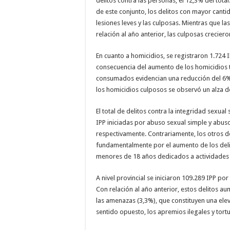
delitos contra las personas, el 12,3% del tot
de este conjunto, los delitos con mayor cantid
lesiones leves y las culposas. Mientras que la
relación al año anterior, las culposas crecier
En cuanto a homicidios, se registraron 1.724
consecuencia del aumento de los homicidios t
consumados evidencian una reducción del 6%
los homicidios culposos se observó un alza d
El total de delitos contra la integridad sexua
IPP iniciadas por abuso sexual simple y abus
respectivamente. Contrariamente, los otros de
fundamentalmente por el aumento de los deli
menores de 18 años dedicados a actividades
A nivel provincial se iniciaron 109.289 IPP por
Con relación al año anterior, estos delitos a
las amenazas (3,3%), que constituyen una elev
sentido opuesto, los apremios ilegales y tortu