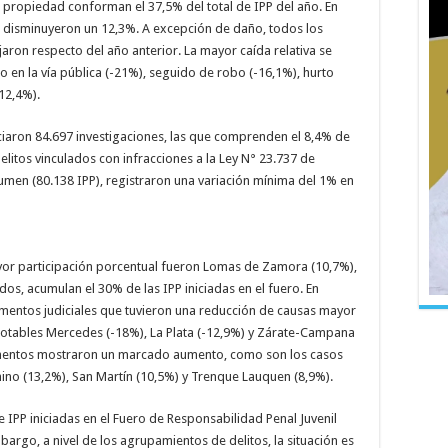
la propiedad conforman el 37,5% del total de IPP del año. En
os disminuyeron un 12,3%. A excepción de daño, todos los
jaron respecto del año anterior. La mayor caída relativa se
 en la vía pública (-21%), seguido de robo (-16,1%), hurto
12,4%).
niciaron 84.697 investigaciones, las que comprenden el 8,4% de
delitos vinculados con infracciones a la Ley N° 23.737 de
men (80.138 IPP), registraron una variación mínima del 1% en
yor participación porcentual fueron Lomas de Zamora (10,7%),
dos, acumulan el 30% de las IPP iniciadas en el fuero. En
amentos judiciales que tuvieron una reducción de causas mayor
ás notables Mercedes (-18%), La Plata (-12,9%) y Zárate-Campana
tamentos mostraron un marcado aumento, como son los casos
o (13,2%), San Martín (10,5%) y Trenque Lauquen (8,9%).
e IPP iniciadas en el Fuero de Responsabilidad Penal Juvenil
bargo, a nivel de los agrupamientos de delitos, la situación es