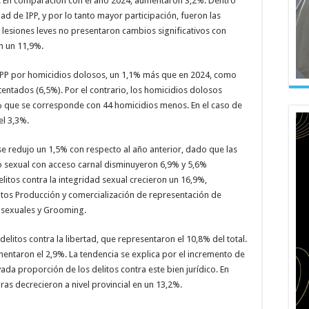
al. En comparación con el año 2024, aumentaron 3,2%. Dentro
ad de IPP, y por lo tanto mayor participación, fueron las
s lesiones leves no presentaron cambios significativos con
on un 11,9%.
 IPP por homicidios dolosos, un 1,1% más que en 2024, como
entados (6,5%). Por el contrario, los homicidios dolosos
 que se corresponde con 44 homicidios menos. En el caso de
el 3,3%.
l se redujo un 1,5% con respecto al año anterior, dado que las
o sexual con acceso carnal disminuyeron 6,9% y 5,6%
litos contra la integridad sexual crecieron un 16,9%,
tos Producción y comercialización de representación de
 sexuales y Grooming.
 delitos contra la libertad, que representaron el 10,8% del total.
umentaron el 2,9%. La tendencia se explica por el incremento de
ada proporción de los delitos contra este bien jurídico. En
ras decrecieron a nivel provincial en un 13,2%.