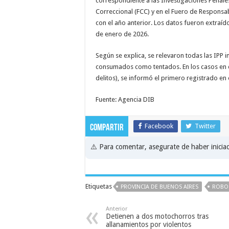
correspondiente a las Investigaciones Penales 
Correccional (FCC) y en el Fuero de Responsab
con el año anterior. Los datos fueron extraíd
de enero de 2026.
Según se explica, se relevaron todas las IPP in
consumados como tentados. En los casos en q
delitos), se informó el primero registrado en 
Fuente: Agencia DIB
Facebook
Twitter
Compartir
⚠️ Para comentar, asegurate de haber inici
Etiquetas
PROVINCIA DE BUENOS AIRES
ROBO
Anterior
Detienen a dos motochorros tras
allanamientos por violentos