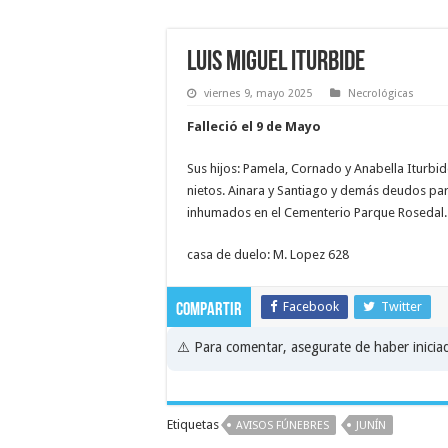
Luis Miguel Iturbide
viernes 9, mayo 2025
Necrológicas
Falleció el 9 de Mayo
Sus hijos: Pamela, Cornado y Anabella Iturbide
nietos. Ainara y Santiago y demás deudos part
inhumados en el Cementerio Parque Rosedal.
casa de duelo: M. Lopez 628
Facebook
Twitter
Compartir
⚠️ Para comentar, asegurate de haber inici
Etiquetas
AVISOS FÚNEBRES
JUNÍN