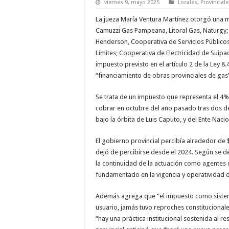
viernes 9, mayo 2025
Locales
,
Provinciale
La jueza María Ventura Martínez otorgó una m
Camuzzi Gas Pampeana, Litoral Gas, Naturgy;
Henderson, Cooperativa de Servicios Público
Límites; Cooperativa de Electricidad de Suipac
impuesto previsto en el artículo 2 de la Ley 8
“financiamiento de obras provinciales de gas
Se trata de un impuesto que representa el 4% 
cobrar en octubre del año pasado tras dos de
bajo la órbita de Luis Caputo, y del Ente Nac
El gobierno provincial percibía alrededor de 
dejó de percibirse desde el 2024. Según se de
la continuidad de la actuación como agentes d
fundamentado en la vigencia y operatividad de
Además agrega que “el impuesto como sistema
usuario, jamás tuvo reproches constitucionales
“hay una práctica institucional sostenida al re