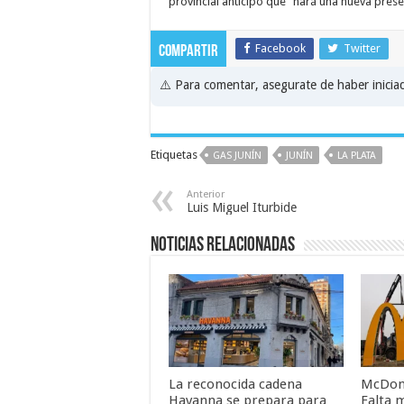
provincial anticipó que “hará una nueva prese
Facebook
Twitter
Compartir
⚠️ Para comentar, asegurate de haber inici
Etiquetas
GAS JUNÍN
JUNÍN
LA PLATA
Anterior
Luis Miguel Iturbide
Noticias relacionadas
La reconocida cadena
McDonal
Havanna se prepara para
Falta 