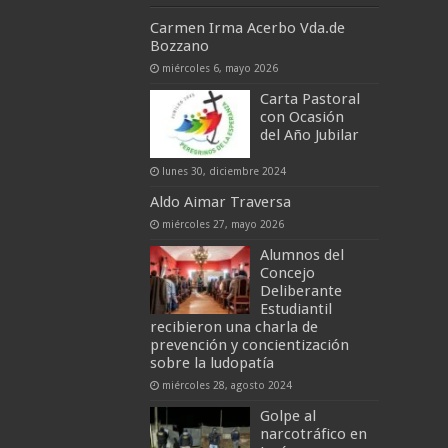
Carmen Irma Acerbo Vda.de
Bozzano
miércoles 6, mayo 2026
Carta Pastoral
con Ocasión
del Año Jubilar
lunes 30, diciembre 2024
Aldo Aimar Traversa
miércoles 27, mayo 2026
Alumnos del
Concejo
Deliberante
Estudiantil
recibieron una charla de
prevención y concientización
sobre la ludopatía
miércoles 28, agosto 2024
Golpe al
narcotráfico en