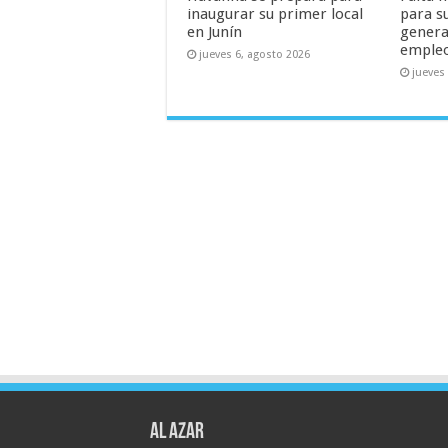
inaugurar su primer local
para s
en Junín
genera
emple
jueves 6, agosto 2026
jueves
AL AZAR