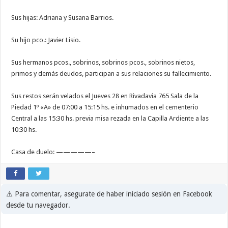
Sus hijas: Adriana y Susana Barrios.
Su hijo pco.: Javier Lisio.
Sus hermanos pcos., sobrinos, sobrinos pcos., sobrinos nietos,
primos y demás deudos, participan a sus relaciones su fallecimiento.
Sus restos serán velados el Jueves 28 en Rivadavia 765 Sala de la
Piedad 1º «A» de 07:00 a 15:15 hs. e inhumados en el cementerio
Central a las 15:30 hs. previa misa rezada en la Capilla Ardiente a las
10:30 hs.
Casa de duelo: —————–
⚠️ Para comentar, asegurate de haber iniciado sesión en Facebook
desde tu navegador.