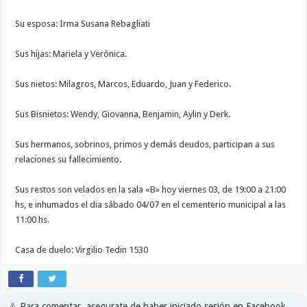
Su esposa: Irma Susana Rebagliati
Sus hijas: Mariela y Verónica.
Sus nietos: Milagros, Marcos, Eduardo, Juan y Federico.
Sus Bisnietos: Wendy, Giovanna, Benjamin, Aylin y Derk.
Sus hermanos, sobrinos, primos y demás deudos, participan a sus
relaciones su fallecimiento.
Sus restos son velados en la sala «B» hoy viernes 03, de 19:00 a 21:00
hs, e inhumados el dia sábado 04/07 en el cementerio municipal a las
11:00 hs.
Casa de duelo: Virgilio Tedin 1530
⚠️ Para comentar, asegurate de haber iniciado sesión en Facebook