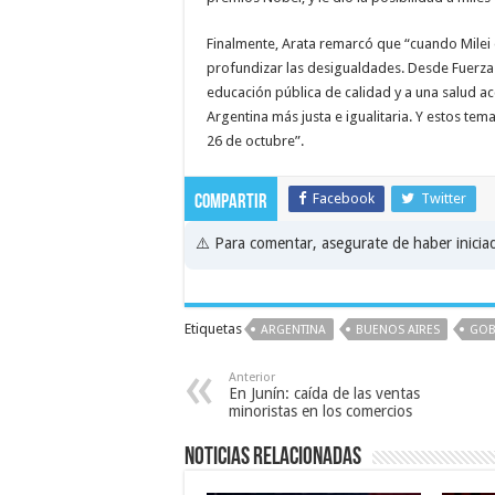
Finalmente, Arata remarcó que “cuando Milei e
profundizar las desigualdades. Desde Fuerza
educación pública de calidad y a una salud a
Argentina más justa e igualitaria. Y estos tem
26 de octubre”.
Facebook
Twitter
Compartir
⚠️ Para comentar, asegurate de haber inici
Etiquetas
ARGENTINA
BUENOS AIRES
GOB
Anterior
En Junín: caída de las ventas
minoristas en los comercios
Noticias relacionadas