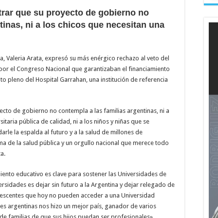
trar que su proyecto de gobierno no
tinas, ni a los chicos que necesitan una
ia, Valeria Arata, expresó su más enérgico rechazo al veto del
s por el Congreso Nacional que garantizaban el financiamiento
to pleno del Hospital Garrahan, una institución de referencia
ecto de gobierno no contempla a las familias argentinas, ni a
itaria pública de calidad, ni a los niños y niñas que se
arle la espalda al futuro y a la salud de millones de
ma de la salud pública y un orgullo nacional que merece todo
a.
iento educativo es clave para sostener las Universidades de
ersidades es dejar sin futuro a la Argentina y dejar relegado de
lescentes que hoy no pueden acceder a una Universidad
des argentinas nos hizo un mejor país, ganador de varios
 de familias de que sus hijos puedan ser profesionales».