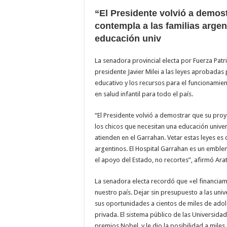
“El Presidente volvió a demos
contempla a las familias argen
educación univ
La senadora provincial electa por Fuerza Patr
presidente Javier Milei a las leyes aprobada
educativo y los recursos para el funcionamien
en salud infantil para todo el país.
“El Presidente volvió a demostrar que su proy
los chicos que necesitan una educación univers
atienden en el Garrahan. Vetar estas leyes es d
argentinos. El Hospital Garrahan es un emble
el apoyo del Estado, no recortes”, afirmó Arat
La senadora electa recordó que «el financiam
nuestro país. Dejar sin presupuesto a las univ
sus oportunidades a cientos de miles de ado
privada. El sistema público de las Universida
premios Nobel, y le dio la posibilidad a miles