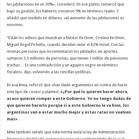
las jubilaciones en un 30%», consideró. En ese punto, remarcó que
bajo su gestión, los haberes crecieron 5% en términos reales. Y
añadió que medido en dólares, «el aumento de las jubilaciones es
enorme».
“Están los videos que muestran a Néstor Kirchner, Cristina Kirchner,
Miguel Ángel Pichetto, cuando deciden vetar el 82% móvil. Con las
mismas personas que incrementaron los jubilados sin aportes,
sumaron 3,5 millones de personas, que tienen 1 millón de pensiones
truchas… Es una contradicción y un agujero negro en términos
fiscales», dijo, volviendo a las rencillas políticas.
En esa línea, reforzó que «han dado argumentos en contra de hacer
este tipo de cosas» y planteó:
«¿Por qué lo quieren hacer ahora,
acaso quieren romper a este Gobierno. Yo no tengo dudas de
que quieren hacerlo porque si a este Gobierno le va bien, los
argentinos van a estar mucho mejor y estas ratas no vuelven
más»
.
Milei también señaló que esta norma viola la ley de Administración
Financiera del Estado, porque no crea una contrapartida de la cual