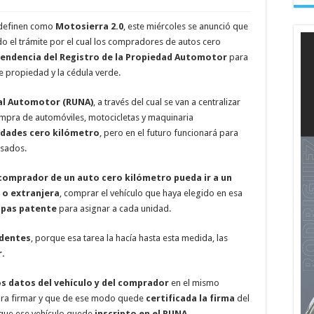
 definen como
Motosierra 2.0
, este miércoles se anunció que
o el trámite por el cual los compradores de autos cero
pendencia del Registro de la Propiedad Automotor
para
de propiedad y la cédula verde.
al Automotor (RUNA)
, a través del cual se van a centralizar
ompra de automóviles, motocicletas y maquinaria
nidades cero kilómetro
, pero en el futuro funcionará para
usados.
comprador de un auto cero kilómetro pueda ir a un
 o extranjera
, comprar el vehículo que haya elegido en esa
apas patente
para asignar a cada unidad.
ndentes
, porque esa tarea la hacía hasta esta medida, las
.
los datos del vehículo y del comprador
en el mismo
para firmar y que de ese modo quede
certificada la firma
del
que ese vehículo quede
inscripto en el RUNA