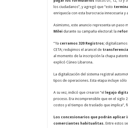
pagar los formularios
físicos 01, 12, 13 y 
los ciudadanos”, y agregó que “esto
termina
enriquecía con esta burocracia innecesaria y a
Asimismo, este anuncio representa un paso m
Milei
durante su campaña electoral: la
refor
“Ya
cerramos 320 Registros
; digitalizamos
CETA; redujimos el arancel de
transferenci
al momento de la inscripción la chapa patente, 
explicó Cúneo Libarona.
La digitalización del sistema registral automo
tipos de operaciones. Esta etapa incluye sólo 
A su vez, indicó que crearon “el
legajo digit
proceso. Era incomprensible que en el siglo 2
costos y el tiempo de traslado que implica”, fi
Los concesionarios que podrán aplicar 
comerciantes habitualitas.
Entre estos se