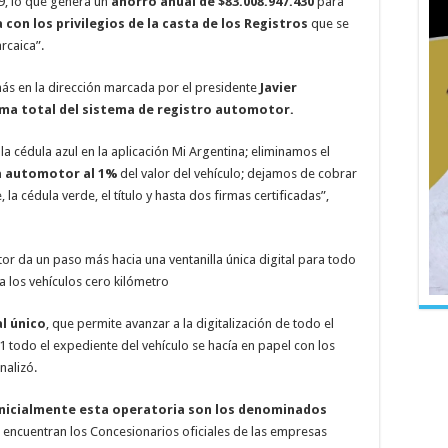
59, lo que genera un
ahorro anual de $83.008.947.430
para
 con los privilegios de la casta de los Registros
que se
rcaica”.
ás en la dirección marcada por el presidente
Javier
ma total del sistema de registro automotor.
 la cédula azul en la aplicación Mi Argentina; eliminamos el
a automotor al 1%
del valor del vehículo; dejamos de cobrar
la cédula verde, el título y hasta dos firmas certificadas”,
tor da un paso más hacia una ventanilla única digital para todo
a los vehículos cero kilómetro
al único
, que permite avanzar a la digitalización de todo el
1 todo el expediente del vehículo se hacía en papel con los
nalizó.
inicialmente esta operatoria son los denominados
 encuentran los Concesionarios oficiales de las empresas