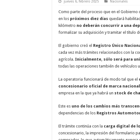
jueves 6, febrero 2025
Nacionales
Como parte del proceso que en el Gobierno
en los
próximos diez días
quedará habilitad
kilómetro
no deberán concurrir a una de
formalizar su adquisición y tramitar el título 
El gobierno creó el
Registro Único Nacion
cada vez más trámites relacionados con la c
agrícola.
Inicialmente, sólo será para u
todas las operaciones también de vehículos 
La operatoria funcionará de modo tal que el
concesionario oficial de marca nacional
empresa en la que ya habrá un
stock de ch
Este es
uno de los cambios más transce
dependencias de los
Registros Automotor
El trámite continúa con la
carga digital de 
concesionario, la impresión del formulario 
comprador, lo que automáticamente genera 