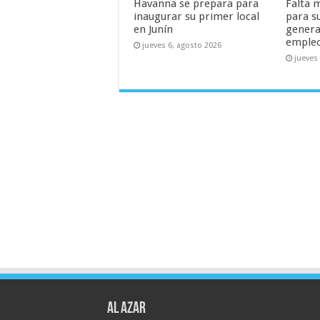
Havanna se prepara para
Falta 
inaugurar su primer local
para s
en Junín
genera
emple
jueves 6, agosto 2026
jueves
AL AZAR