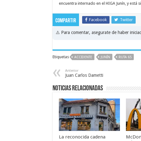
encuentra internado en el HIGA Junín, y está 
Facebook
Twitter
Compartir
⚠️ Para comentar, asegurate de haber inici
Etiquetas
ACCIDENTE
JUNÍN
RUTA 65
Anterior
Juan Carlos Dametti
Noticias relacionadas
La reconocida cadena
McDonal