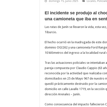
domingo 15, junio 2025
Locales
,
Policial
El incidente se produjo al cho
una camioneta que iba en sent
Las rutas de Junín se llevaron la vida, esta ve
Tiburcio.
El hecho ocurrió en la madrugada de este do
dominio OGI262 y una camioneta Ford Ranger 
10 kilómetros del ingreso a la localidad rural d
Tras las actuaciones policiales se intentaban 
pareja compuesta por Claudio Cappio (63 años
reconocida por la actividad que realizaba como
domiciliados en 25 de Mayo 967 de nuestro me
quedó prácticamente destruido por la camion
domicilio en calle Lavalle 1719, en la sección
dirección Arenales – Junín.
Como consecuencia del impacto fallecieron Cap