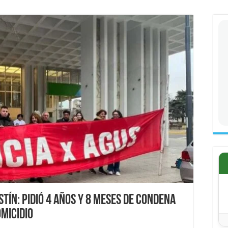
stín: pidió 4 años y 8 meses de condena
micidio