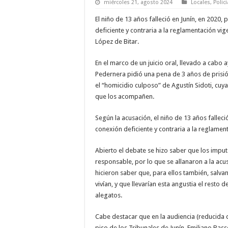
miércoles 21, agosto 2024
Locales
,
Polici
El niño de 13 años falleció en Junín, en 2020,
deficiente y contraria a la reglamentación vi
López de Bitar.
En el marco de un juicio oral, llevado a cabo a
Pedernera pidió una pena de 3 años de prisió
el “homicidio culposo” de Agustín Sidoti, cuy
que los acompañen.
Según la acusación, el niño de 13 años falleci
conexión deficiente y contraria a la reglamen
Abierto el debate se hizo saber que los imputad
responsable, por lo que se allanaron a la acus
hicieron saber que, para ellos también, salvan
vivían, y que llevarían esta angustia el resto 
alegatos.
Cabe destacar que en la audiencia (reducida d
piso de los Tribunales de Junín, Emiliano Bass