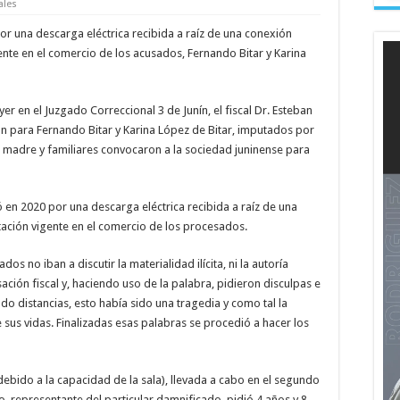
ales
 por una descarga eléctrica recibida a raíz de una conexión
gente en el comercio de los acusados, Fernando Bitar y Karina
yer en el Juzgado Correccional 3 de Junín, el fiscal Dr. Esteban
n para Fernando Bitar y Karina López de Bitar, imputados por
a madre y familiares convocaron a la sociedad juninense para
ó en 2020 por una descarga eléctrica recibida a raíz de una
tación vigente en el comercio de los procesados.
os no iban a discutir la materialidad ilícita, ni la autoría
ación fiscal y, haciendo uso de la palabra, pidieron disculpas e
do distancias, esto había sido una tragedia y como tal la
de sus vidas. Finalizadas esas palabras se procedió a hacer los
ebido a la capacidad de la sala), llevada a cabo en el segundo
o, representante del particular damnificado, pidió 4 años y 8