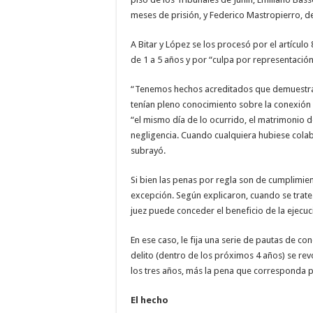
meses de prisión, y Federico Mastropierro, de
A Bitar y López se los procesó por el artícul
de 1 a 5 años y por “culpa por representación
“Tenemos hechos acreditados que demuestran
tenían pleno conocimiento sobre la conexión 
“el mismo día de lo ocurrido, el matrimonio de
negligencia. Cuando cualquiera hubiese colab
subrayó.
Si bien las penas por regla son de cumplimien
excepción. Según explicaron, cuando se trate 
juez puede conceder el beneficio de la ejecuc
En ese caso, le fija una serie de pautas de c
delito (dentro de los próximos 4 años) se re
los tres años, más la pena que corresponda po
El hecho