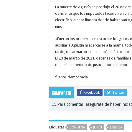
La muerte de Agustín se produjo el 20 de oc
deficiente que los imputados hicieron en un 
electrificó la casa lindera donde habitaban 
niño.
«Fueron los primeros en escuchar los gritos d
auxiliar a Agustín ni acercarse a la mamá; tod
tarde, desarmaron la instalación eléctrica pre
El 20 de marzo de 2021, decenas de familiares
de Junín en pedido de justicia por el menor.
fuente. democracia
Facebook
Twitter
Compartir
⚠️ Para comentar, asegurate de haber inici
Etiquetas
CONDENA
JUNÍN
JUSTICIA