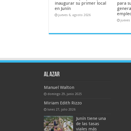
inaugurar su primer local
para s
en Junín
genera
emple
jueves 6, agosto 2026
jueves
AL AZAR
Manuel Walton
domingo 29, junio 2025
Miriam Edith Rizzo
lunes 27, julio 2026
Junín tiene una
de las tasas
viales más