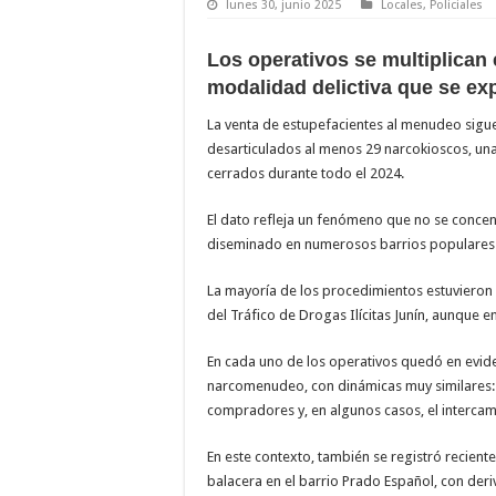
lunes 30, junio 2025
Locales
,
Policiales
Los operativos se multiplican e
modalidad delictiva que se ex
La venta de estupefacientes al menudeo sigue
desarticulados al menos 29 narcokioscos, un
cerrados durante todo el 2024.
El dato refleja un fenómeno que no se concen
diseminado en numerosos barrios populares 
La mayoría de los procedimientos estuvieron
del Tráfico de Drogas Ilícitas Junín, aunque en
En cada uno de los operativos quedó en evid
narcomenudeo, con dinámicas muy similares: v
compradores y, en algunos casos, el interc
En este contexto, también se registró recien
balacera en el barrio Prado Español, con deri