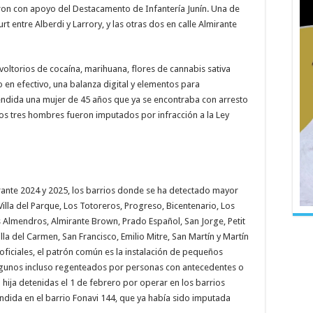
aron con apoyo del Destacamento de Infantería Junín. Una de
rt entre Alberdi y Larrory, y las otras dos en calle Almirante
oltorios de cocaína, marihuana, flores de cannabis sativa
ro en efectivo, una balanza digital y elementos para
ndida una mujer de 45 años que ya se encontraba con arresto
ros tres hombres fueron imputados por infracción a la Ley
rante 2024 y 2025, los barrios donde se ha detectado mayor
lla del Parque, Los Totoreros, Progreso, Bicentenario, Los
s Almendros, Almirante Brown, Prado Español, San Jorge, Petit
illa del Carmen, San Francisco, Emilio Mitre, San Martín y Martín
ficiales, el patrón común es la instalación de pequeños
algunos incluso regenteados por personas con antecedentes o
 hija detenidas el 1 de febrero por operar en los barrios
ndida en el barrio Fonavi 144, que ya había sido imputada