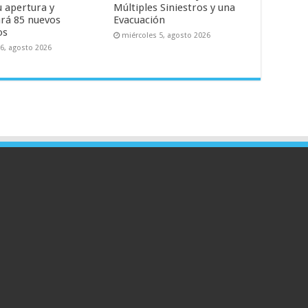
u apertura y
Múltiples Siniestros y una
rá 85 nuevos
Evacuación
os
miércoles 5, agosto 2026
 6, agosto 2026