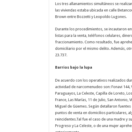
Los tres allanamientos simultáneos se realiz
las viviendas estaba ubicada en calle Betancou
Brown entre Bozzetti y Leopoldo Lugones.
Durante los procedimientos, se incautaron env
listas para la venta, teléfonos celulares, dine
fraccionamiento. Como resultado, fue aprehe
domiciliario por el mismo delito. Además, ot
23.737.
Barrios bajo la lupa
De acuerdo con los operativos realizados du
actividad de narcomenudeo son: Fonavi 144, Vi
Paraguayos, La Celeste, Capilla de Loreto, Lo
France, Las Marías, 11 de Julio, San Antonio, V
Miguel de Güemes. Según detallaron fuentes o
puntos de venta en domicilios particulares, 
reincidentes.Tal fue el caso de una madre y su
Progreso y La Celeste, o de una mujer aprehe