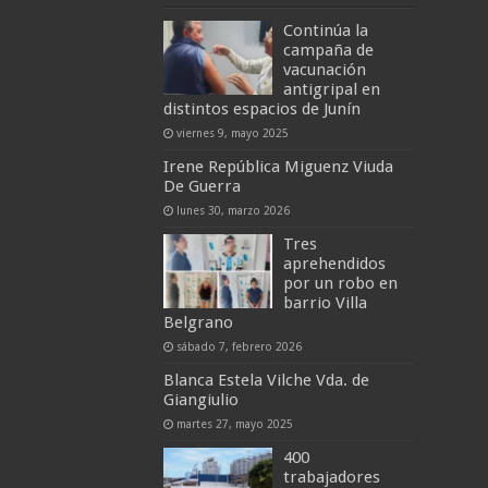
Continúa la
campaña de
vacunación
antigripal en
distintos espacios de Junín
viernes 9, mayo 2025
Irene República Miguenz Viuda
De Guerra
lunes 30, marzo 2026
Tres
aprehendidos
por un robo en
barrio Villa
Belgrano
sábado 7, febrero 2026
Blanca Estela Vilche Vda. de
Giangiulio
martes 27, mayo 2025
400
trabajadores