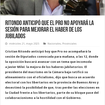
Ritondo anticipó que el Pro no apoyará la
sesión para mejorar el haber de los
jubilados
miércoles 21, mayo 2025
Nacionales
,
Provinciales
C
r
i
s
t
i
a
n
R
i
t
o
n
d
o
a
n
t
i
c
i
p
ó
h
o
y
q
u
e
P
r
o
n
o
a
c
o
m
p
a
ñ
a
r
á
l
a
s
e
s
i
ó
n
d
e
D
i
p
u
t
a
d
o
s
c
o
n
v
o
c
a
d
a
p
a
r
a
m
a
ñ
a
n
a
,
a
l
a
s
1
2
,
d
o
n
d
e
l
a
o
p
o
s
i
c
i
ó
n
b
u
s
c
a
r
á
a
v
a
n
z
a
r
c
o
n
u
n
t
e
m
a
q
u
e
i
n
c
o
m
o
d
a
a
J
a
v
i
e
r
M
i
l
e
i
:
l
a
m
e
j
o
r
a
d
e
l
o
s
h
a
b
e
r
e
s
j
u
b
i
l
a
t
o
r
i
o
s
.
E
l
p
r
e
s
i
d
e
n
t
e
d
e
l
m
a
c
r
i
s
m
o
e
n
l
a
C
á
m
a
r
a
b
a
j
a
r
a
t
i
f
i
c
ó
s
u
a
l
i
n
e
a
m
i
e
n
t
o
c
o
n
e
l
o
f
i
c
i
a
l
i
s
m
o
,
d
i
j
o
q
u
e
b
u
s
c
a
u
n
a
c
u
e
r
d
o
e
l
e
c
t
o
r
a
l
c
o
n
l
o
s
l
i
b
e
r
t
a
r
i
o
s
e
n
l
a
p
r
o
v
i
n
c
i
a
d
e
B
u
e
n
o
s
A
i
r
e
s
y
d
e
s
e
s
t
i
m
ó
l
a
p
o
s
i
b
i
l
i
d
a
d
d
e
q
u
e
,
t
r
a
s
p
e
r
d
e
r
l
a
s
e
l
e
c
c
i
o
n
e
s
e
n
l
a
C
i
u
d
a
d
f
r
e
n
t
e
a
l
o
s
l
i
b
e
r
t
a
r
i
o
s
,
p
a
r
t
e
d
e
s
u
b
l
o
q
u
e
p
a
s
e
d
e
l
c
o
l
a
b
o
r
a
c
i
o
n
i
s
m
o
a
l
a
h
o
s
t
i
l
i
d
a
d
c
o
n
e
l
G
o
b
i
e
r
n
o
.