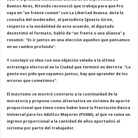
B
u
e
n
o
s
A
i
r
e
s
,
R
i
t
o
n
d
o
r
e
c
o
n
o
c
i
ó
q
u
e
t
r
a
b
a
j
a
p
a
r
a
q
u
e
P
r
o
v
a
y
a
e
n
“
u
n
f
r
e
n
t
e
c
o
m
ú
n
”
c
o
n
L
a
L
i
b
e
r
t
a
d
A
v
a
n
z
a
.
A
n
t
e
l
a
c
o
n
s
u
l
t
a
d
e
l
m
o
d
e
r
a
d
o
r
,
e
l
p
e
r
i
o
d
i
s
t
a
I
g
n
a
c
i
o
G
i
r
ó
n
,
r
e
s
p
e
c
t
o
a
l
a
m
o
d
a
l
i
d
a
d
d
e
e
s
t
e
a
c
u
e
r
d
o
,
e
l
d
i
p
u
t
a
d
o
d
e
s
e
s
t
i
m
ó
e
l
f
o
r
m
a
t
o
,
h
a
b
l
ó
d
e
“
u
n
f
r
e
n
t
e
o
u
n
a
a
l
i
a
n
z
a
”
y
r
e
s
u
m
i
ó
:
“
E
s
i
r
j
u
n
t
o
s
e
n
u
n
a
e
l
e
c
c
i
ó
n
a
q
u
e
l
l
o
s
q
u
e
p
e
n
s
a
m
o
s
e
n
u
n
c
a
m
b
i
o
p
r
o
f
u
n
d
o
”
.
Y
c
o
n
c
l
u
y
ó
s
u
i
d
e
a
c
o
n
u
n
a
o
b
j
e
c
i
ó
n
v
e
l
a
d
a
a
l
a
ú
l
t
i
m
a
e
s
t
r
a
t
e
g
i
a
e
l
e
c
t
o
r
a
l
e
n
l
a
C
i
u
d
a
d
q
u
e
t
e
r
m
i
n
ó
e
n
d
e
r
r
o
t
a
:
“
L
a
g
e
n
t
e
n
o
s
p
i
d
e
q
u
e
v
a
y
a
m
o
s
j
u
n
t
o
s
,
h
a
y
q
u
e
a
p
r
e
n
d
e
r
d
e
l
o
s
e
r
r
o
r
e
s
q
u
e
c
o
m
e
t
i
m
o
s
”
.
E
l
m
a
c
r
i
s
m
o
s
e
m
o
s
t
r
ó
c
o
n
t
r
a
r
i
o
a
l
a
c
o
n
t
i
n
u
i
d
a
d
d
e
l
a
m
o
r
a
t
o
r
i
a
y
p
r
o
p
o
n
e
c
o
m
o
a
l
t
e
r
n
a
t
i
v
a
u
n
s
i
s
t
e
m
a
d
e
a
p
o
r
t
e
p
r
o
p
o
r
c
i
o
n
a
l
q
u
e
t
i
e
n
e
c
o
m
o
h
a
b
e
r
b
a
s
e
l
a
P
r
e
s
t
a
c
i
ó
n
B
á
s
i
c
a
U
n
i
v
e
r
s
a
l
p
a
r
a
l
o
s
A
d
u
l
t
o
s
M
a
y
o
r
e
s
(
P
U
A
M
)
,
a
l
q
u
e
s
e
s
u
m
a
u
n
i
n
g
r
e
s
o
p
r
o
p
o
r
c
i
o
n
a
l
a
l
a
c
a
n
t
i
d
a
d
d
e
a
ñ
o
s
a
p
o
r
t
a
d
o
s
a
l
s
i
s
t
e
m
a
p
o
r
p
a
r
t
e
d
e
l
t
r
a
b
a
j
a
d
o
r
.