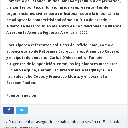
C
o
m
e
r
c
i
o
d
e
E
s
t
a
d
o
s
U
n
i
d
o
s
(
A
m
C
h
a
m
)
r
e
u
n
i
ó
a
e
m
p
r
e
s
a
r
i
o
s
,
d
i
r
i
g
e
n
t
e
s
p
o
l
í
t
i
c
o
s
,
f
u
n
c
i
o
n
a
r
i
o
s
y
r
e
p
r
e
s
e
n
t
a
n
t
e
s
d
e
o
r
g
a
n
i
z
a
c
i
o
n
e
s
c
i
v
i
l
e
s
p
a
r
a
r
e
f
l
e
x
i
o
n
a
r
s
o
b
r
e
l
a
i
m
p
o
r
t
a
n
c
i
a
d
e
a
d
o
p
t
a
r
l
a
c
o
m
p
e
t
i
t
i
v
i
d
a
d
c
ó
m
o
p
o
l
í
t
i
c
a
d
e
E
s
t
a
d
o
.
E
l
e
v
e
n
t
o
s
e
d
e
s
a
r
r
o
l
l
ó
e
n
e
l
C
e
n
t
r
o
d
e
C
o
n
v
e
n
c
i
o
n
e
s
d
e
B
u
e
n
o
s
A
i
r
e
s
,
e
n
l
a
A
v
e
n
i
d
a
F
i
g
u
e
r
o
a
A
l
c
o
r
t
a
a
l
2
0
0
0
.
P
a
r
t
i
c
i
p
a
r
o
n
r
e
f
e
r
e
n
t
e
s
p
o
l
í
t
i
c
o
s
d
e
l
o
f
i
c
i
a
l
i
s
m
o
,
c
o
m
o
e
l
s
u
b
s
e
c
r
e
t
a
r
i
o
d
e
R
e
f
o
r
m
a
s
E
s
t
r
u
c
t
u
r
a
l
e
s
,
A
l
e
j
a
n
d
r
o
C
a
c
a
c
e
,
y
e
l
d
i
p
u
t
a
d
o
p
u
n
t
a
n
o
,
C
a
r
l
o
s
D
’
A
l
e
s
s
a
n
d
r
o
.
T
a
m
b
i
é
n
d
i
r
i
g
e
n
t
e
s
d
e
l
a
o
p
o
s
i
c
i
ó
n
,
c
o
m
o
l
o
s
l
e
g
i
s
l
a
d
o
r
e
s
m
a
c
r
i
s
t
a
s
L
u
c
i
a
n
o
L
a
s
p
i
n
a
,
H
e
r
n
á
n
L
a
c
u
n
z
a
y
M
a
r
t
i
n
M
a
q
u
i
e
y
r
a
;
l
o
s
r
a
d
i
c
a
l
e
s
J
u
l
i
o
C
o
b
o
s
y
F
r
a
n
c
i
s
c
o
M
o
n
t
i
;
y
e
l
s
o
c
i
a
l
i
s
t
a
E
s
t
e
b
a
n
P
a
u
l
o
n
.
F
u
e
n
t
e
l
a
n
a
c
i
o
n
⚠️ Para comentar, asegurate de haber iniciado sesión en Facebook