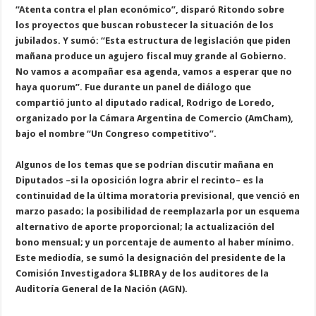
“
A
t
e
n
t
a
c
o
n
t
r
a
e
l
p
l
a
n
e
c
o
n
ó
m
i
c
o
”
,
d
i
s
p
a
r
ó
R
i
t
o
n
d
o
s
o
b
r
e
l
o
s
p
r
o
y
e
c
t
o
s
q
u
e
b
u
s
c
a
n
r
o
b
u
s
t
e
c
e
r
l
a
s
i
t
u
a
c
i
ó
n
d
e
l
o
s
j
u
b
i
l
a
d
o
s
.
Y
s
u
m
ó
:
“
E
s
t
a
e
s
t
r
u
c
t
u
r
a
d
e
l
e
g
i
s
l
a
c
i
ó
n
q
u
e
p
i
d
e
n
m
a
ñ
a
n
a
p
r
o
d
u
c
e
u
n
a
g
u
j
e
r
o
f
i
s
c
a
l
m
u
y
g
r
a
n
d
e
a
l
G
o
b
i
e
r
n
o
.
N
o
v
a
m
o
s
a
a
c
o
m
p
a
ñ
a
r
e
s
a
a
g
e
n
d
a
,
v
a
m
o
s
a
e
s
p
e
r
a
r
q
u
e
n
o
h
a
y
a
q
u
o
r
u
m
”
.
F
u
e
d
u
r
a
n
t
e
u
n
p
a
n
e
l
d
e
d
i
á
l
o
g
o
q
u
e
c
o
m
p
a
r
t
i
ó
j
u
n
t
o
a
l
d
i
p
u
t
a
d
o
r
a
d
i
c
a
l
,
R
o
d
r
i
g
o
d
e
L
o
r
e
d
o
,
o
r
g
a
n
i
z
a
d
o
p
o
r
l
a
C
á
m
a
r
a
A
r
g
e
n
t
i
n
a
d
e
C
o
m
e
r
c
i
o
(
A
m
C
h
a
m
)
,
b
a
j
o
e
l
n
o
m
b
r
e
“
U
n
C
o
n
g
r
e
s
o
c
o
m
p
e
t
i
t
i
v
o
”
.
A
l
g
u
n
o
s
d
e
l
o
s
t
e
m
a
s
q
u
e
s
e
p
o
d
r
í
a
n
d
i
s
c
u
t
i
r
m
a
ñ
a
n
a
e
n
D
i
p
u
t
a
d
o
s
–
s
i
l
a
o
p
o
s
i
c
i
ó
n
l
o
g
r
a
a
b
r
i
r
e
l
r
e
c
i
n
t
o
–
e
s
l
a
c
o
n
t
i
n
u
i
d
a
d
d
e
l
a
ú
l
t
i
m
a
m
o
r
a
t
o
r
i
a
p
r
e
v
i
s
i
o
n
a
l
,
q
u
e
v
e
n
c
i
ó
e
n
m
a
r
z
o
p
a
s
a
d
o
;
l
a
p
o
s
i
b
i
l
i
d
a
d
d
e
r
e
e
m
p
l
a
z
a
r
l
a
p
o
r
u
n
e
s
q
u
e
m
a
a
l
t
e
r
n
a
t
i
v
o
d
e
a
p
o
r
t
e
p
r
o
p
o
r
c
i
o
n
a
l
;
l
a
a
c
t
u
a
l
i
z
a
c
i
ó
n
d
e
l
b
o
n
o
m
e
n
s
u
a
l
;
y
u
n
p
o
r
c
e
n
t
a
j
e
d
e
a
u
m
e
n
t
o
a
l
h
a
b
e
r
m
í
n
i
m
o
.
E
s
t
e
m
e
d
i
o
d
í
a
,
s
e
s
u
m
ó
l
a
d
e
s
i
g
n
a
c
i
ó
n
d
e
l
p
r
e
s
i
d
e
n
t
e
d
e
l
a
C
o
m
i
s
i
ó
n
I
n
v
e
s
t
i
g
a
d
o
r
a
$
L
I
B
R
A
y
d
e
l
o
s
a
u
d
i
t
o
r
e
s
d
e
l
a
A
u
d
i
t
o
r
í
a
G
e
n
e
r
a
l
d
e
l
a
N
a
c
i
ó
n
(
A
G
N
)
.