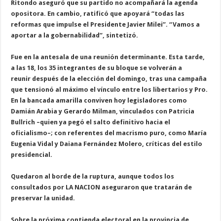
R
i
t
o
n
d
o
a
s
e
g
u
r
ó
q
u
e
s
u
p
a
r
t
i
d
o
n
o
a
c
o
m
p
a
ñ
a
r
á
l
a
a
g
e
n
d
a
o
p
o
s
i
t
o
r
a
.
E
n
c
a
m
b
i
o
,
r
a
t
i
f
i
c
ó
q
u
e
a
p
o
y
a
r
á
“
t
o
d
a
s
l
a
s
r
e
f
o
r
m
a
s
q
u
e
i
m
p
u
l
s
e
e
l
P
r
e
s
i
d
e
n
t
e
J
a
v
i
e
r
M
i
l
e
i
”
.
“
V
a
m
o
s
a
a
p
o
r
t
a
r
a
l
a
g
o
b
e
r
n
a
b
i
l
i
d
a
d
”
,
s
i
n
t
e
t
i
z
ó
.
F
u
e
e
n
l
a
a
n
t
e
s
a
l
a
d
e
u
n
a
r
e
u
n
i
ó
n
d
e
t
e
r
m
i
n
a
n
t
e
.
E
s
t
a
t
a
r
d
e
,
a
l
a
s
1
8
,
l
o
s
3
5
i
n
t
e
g
r
a
n
t
e
s
d
e
s
u
b
l
o
q
u
e
s
e
v
o
l
v
e
r
á
n
a
r
e
u
n
i
r
d
e
s
p
u
é
s
d
e
l
a
e
l
e
c
c
i
ó
n
d
e
l
d
o
m
i
n
g
o
,
t
r
a
s
u
n
a
c
a
m
p
a
ñ
a
q
u
e
t
e
n
s
i
o
n
ó
a
l
m
á
x
i
m
o
e
l
v
í
n
c
u
l
o
e
n
t
r
e
l
o
s
l
i
b
e
r
t
a
r
i
o
s
y
P
r
o
.
E
n
l
a
b
a
n
c
a
d
a
a
m
a
r
i
l
l
a
c
o
n
v
i
v
e
n
h
o
y
l
e
g
i
s
l
a
d
o
r
e
s
c
o
m
o
D
a
m
i
á
n
A
r
a
b
i
a
y
G
e
r
a
r
d
o
M
i
l
m
a
n
,
v
i
n
c
u
l
a
d
o
s
c
o
n
P
a
t
r
i
c
i
a
B
u
l
l
r
i
c
h
–
q
u
i
e
n
y
a
p
e
g
ó
e
l
s
a
l
t
o
d
e
f
i
n
i
t
i
v
o
h
a
c
i
a
e
l
o
f
i
c
i
a
l
i
s
m
o
–
;
c
o
n
r
e
f
e
r
e
n
t
e
s
d
e
l
m
a
c
r
i
s
m
o
p
u
r
o
,
c
o
m
o
M
a
r
í
a
E
u
g
e
n
i
a
V
i
d
a
l
y
D
a
i
a
n
a
F
e
r
n
á
n
d
e
z
M
o
l
e
r
o
,
c
r
í
t
i
c
a
s
d
e
l
e
s
t
i
l
o
p
r
e
s
i
d
e
n
c
i
a
l
.
Q
u
e
d
a
r
o
n
a
l
b
o
r
d
e
d
e
l
a
r
u
p
t
u
r
a
,
a
u
n
q
u
e
t
o
d
o
s
l
o
s
c
o
n
s
u
l
t
a
d
o
s
p
o
r
L
A
N
A
C
I
O
N
a
s
e
g
u
r
a
r
o
n
q
u
e
t
r
a
t
a
r
á
n
d
e
p
r
e
s
e
r
v
a
r
l
a
u
n
i
d
a
d
.
S
o
b
r
e
l
a
p
r
ó
x
i
m
a
c
o
n
t
i
e
n
d
a
e
l
e
c
t
o
r
a
l
e
n
l
a
p
r
o
v
i
n
c
i
a
d
e