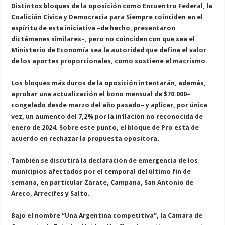
D
i
s
t
i
n
t
o
s
b
l
o
q
u
e
s
d
e
l
a
o
p
o
s
i
c
i
ó
n
c
o
m
o
E
n
c
u
e
n
t
r
o
F
e
d
e
r
a
l
,
l
a
C
o
a
l
i
c
i
ó
n
C
í
v
i
c
a
y
D
e
m
o
c
r
a
c
i
a
p
a
r
a
S
i
e
m
p
r
e
c
o
i
n
c
i
d
e
n
e
n
e
l
e
s
p
í
r
i
t
u
d
e
e
s
t
a
i
n
i
c
i
a
t
i
v
a
–
d
e
h
e
c
h
o
,
p
r
e
s
e
n
t
a
r
o
n
d
i
c
t
á
m
e
n
e
s
s
i
m
i
l
a
r
e
s
–
,
p
e
r
o
n
o
c
o
i
n
c
i
d
e
n
c
o
n
q
u
e
s
e
a
e
l
M
i
n
i
s
t
e
r
i
o
d
e
E
c
o
n
o
m
í
a
s
e
a
l
a
a
u
t
o
r
i
d
a
d
q
u
e
d
e
f
i
n
a
e
l
v
a
l
o
r
d
e
l
o
s
a
p
o
r
t
e
s
p
r
o
p
o
r
c
i
o
n
a
l
e
s
,
c
o
m
o
s
o
s
t
i
e
n
e
e
l
m
a
c
r
i
s
m
o
.
L
o
s
b
l
o
q
u
e
s
m
á
s
d
u
r
o
s
d
e
l
a
o
p
o
s
i
c
i
ó
n
i
n
t
e
n
t
a
r
á
n
,
a
d
e
m
á
s
,
a
p
r
o
b
a
r
u
n
a
a
c
t
u
a
l
i
z
a
c
i
ó
n
e
l
b
o
n
o
m
e
n
s
u
a
l
d
e
$
7
0
.
0
0
0
–
c
o
n
g
e
l
a
d
o
d
e
s
d
e
m
a
r
z
o
d
e
l
a
ñ
o
p
a
s
a
d
o
–
y
a
p
l
i
c
a
r
,
p
o
r
ú
n
i
c
a
v
e
z
,
u
n
a
u
m
e
n
t
o
d
e
l
7
,
2
%
p
o
r
l
a
i
n
f
l
a
c
i
ó
n
n
o
r
e
c
o
n
o
c
i
d
a
d
e
e
n
e
r
o
d
e
2
0
2
4
.
S
o
b
r
e
e
s
t
e
p
u
n
t
o
,
e
l
b
l
o
q
u
e
d
e
P
r
o
e
s
t
á
d
e
a
c
u
e
r
d
o
e
n
r
e
c
h
a
z
a
r
l
a
p
r
o
p
u
e
s
t
a
o
p
o
s
i
t
o
r
a
.
T
a
m
b
i
é
n
s
e
d
i
s
c
u
t
i
r
á
l
a
d
e
c
l
a
r
a
c
i
ó
n
d
e
e
m
e
r
g
e
n
c
i
a
d
e
l
o
s
m
u
n
i
c
i
p
i
o
s
a
f
e
c
t
a
d
o
s
p
o
r
e
l
t
e
m
p
o
r
a
l
d
e
l
ú
l
t
i
m
o
f
i
n
d
e
s
e
m
a
n
a
,
e
n
p
a
r
t
i
c
u
l
a
r
Z
á
r
a
t
e
,
C
a
m
p
a
n
a
,
S
a
n
A
n
t
o
n
i
o
d
e
A
r
e
c
o
,
A
r
r
e
c
i
f
e
s
y
S
a
l
t
o
.
B
a
j
o
e
l
n
o
m
b
r
e
“
U
n
a
A
r
g
e
n
t
i
n
a
c
o
m
p
e
t
i
t
i
v
a
”
,
l
a
C
á
m
a
r
a
d
e