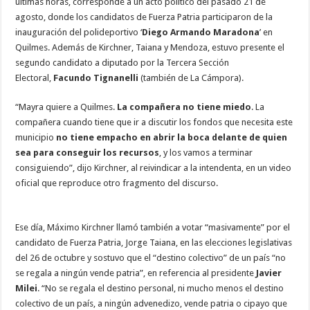
últimas horas, corresponde a un acto político del pasado 21 de
agosto, donde los candidatos de Fuerza Patria participaron de la
inauguración del polideportivo ‘
Diego Armando Maradona
’ en
Quilmes. Además de Kirchner, Taiana y Mendoza, estuvo presente el
segundo candidato a diputado por la Tercera Sección
Electoral,
Facundo Tignanelli
(también de La Cámpora).
“Mayra quiere a Quilmes.
La compañera no tiene miedo
. La
compañera cuando tiene que ir a discutir los fondos que necesita este
municipio
no tiene empacho en abrir la boca delante de quien
sea para conseguir los recursos
, y los vamos a terminar
consiguiendo”, dijo Kirchner, al reivindicar a la intendenta, en un video
oficial que reproduce otro fragmento del discurso.
Ese día, Máximo Kirchner llamó también a votar “masivamente” por el
candidato de Fuerza Patria, Jorge Taiana, en las elecciones legislativas
del 26 de octubre y sostuvo que el “destino colectivo” de un país “no
se regala a ningún vende patria”, en referencia al presidente
Javier
Milei
. “No se regala el destino personal, ni mucho menos el destino
colectivo de un país, a ningún advenedizo, vende patria o cipayo que