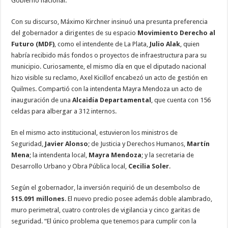
Gobierno nacional.
Con su discurso, Máximo Kirchner insinuó una presunta preferencia
del gobernador a dirigentes de su espacio
Movimiento Derecho al
Futuro (MDF)
, como el intendente de La Plata,
Julio Alak
, quien
habría recibido más fondos o proyectos de infraestructura para su
municipio. Curiosamente, el mismo día en que el diputado nacional
hizo visible su reclamo, Axel Kicillof encabezó un acto de gestión en
Quilmes. Compartió con la intendenta Mayra Mendoza un acto de
inauguración de una
Alcaidía Departamental
, que cuenta con 156
celdas para albergar a 312 internos.
En el mismo acto institucional, estuvieron los ministros de
Seguridad,
Javier Alonso
; de Justicia y Derechos Humanos,
Martín
Mena
; la intendenta local,
Mayra Mendoza
; y la secretaria de
Desarrollo Urbano y Obra Pública local,
Cecilia Soler
.
Según el gobernador, la inversión requirió de un desembolso de
$
15.091 millones
. El nuevo predio posee además doble alambrado,
muro perimetral, cuatro controles de vigilancia y cinco garitas de
seguridad. “El único problema que tenemos para cumplir con la