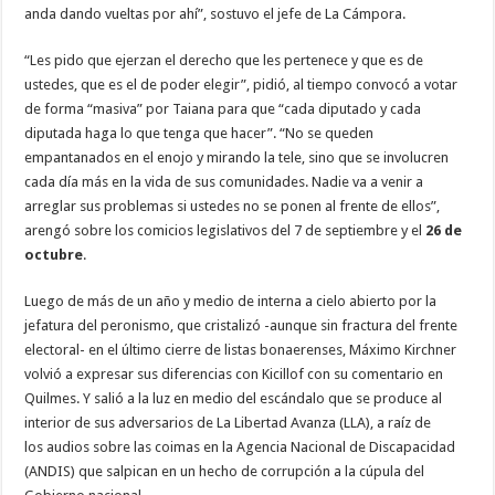
anda dando vueltas por ahí”, sostuvo el jefe de La Cámpora.
“Les pido que ejerzan el derecho que les pertenece y que es de
ustedes, que es el de poder elegir”, pidió, al tiempo convocó a votar
de forma “masiva” por Taiana para que “cada diputado y cada
diputada haga lo que tenga que hacer”. “No se queden
empantanados en el enojo y mirando la tele, sino que se involucren
cada día más en la vida de sus comunidades. Nadie va a venir a
arreglar sus problemas si ustedes no se ponen al frente de ellos”,
arengó sobre los comicios legislativos del 7 de septiembre y el
26 de
octubre
.
Luego de más de un año y medio de interna a cielo abierto por la
jefatura del peronismo, que cristalizó -aunque sin fractura del frente
electoral- en el último cierre de listas bonaerenses, Máximo Kirchner
volvió a expresar sus diferencias con Kicillof con su comentario en
Quilmes. Y salió a la luz en medio del escándalo que se produce al
interior de sus adversarios de La Libertad Avanza
(LLA), a raíz de
los audios sobre las coimas en la Agencia Nacional de Discapacidad
(ANDIS) que salpican en un hecho de corrupción a la cúpula del