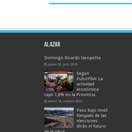
AL AZAR
Domingo Ricardo Iacopetta
jueves 30, julio 2026
Según
PulsoPBA: La
actividad
económica
cayó 1,8% en la Provincia
jueves 16, octubre 2025
Paso bajo nivel:
Después de las
elecciones
dirán el futuro
de la obra