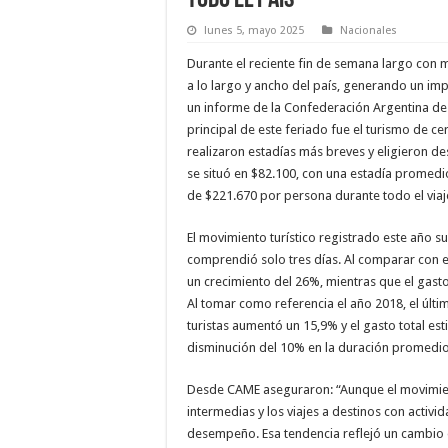
lunes 5, mayo 2025
Nacionales
Durante el reciente fin de semana largo con m
a lo largo y ancho del país, generando un im
un informe de la Confederación Argentina de 
principal de este feriado fue el turismo de ce
realizaron estadías más breves y eligieron de
se situó en $82.100, con una estadía promedi
de $221.670 por persona durante todo el viaj
El movimiento turístico registrado este año s
comprendió solo tres días. Al comparar con e
un crecimiento del 26%, mientras que el gast
Al tomar como referencia el año 2018, el últi
turistas aumentó un 15,9% y el gasto total es
disminución del 10% en la duración promedio
Desde CAME aseguraron: “Aunque el movimient
intermedias y los viajes a destinos con activ
desempeño. Esa tendencia reflejó un cambio e