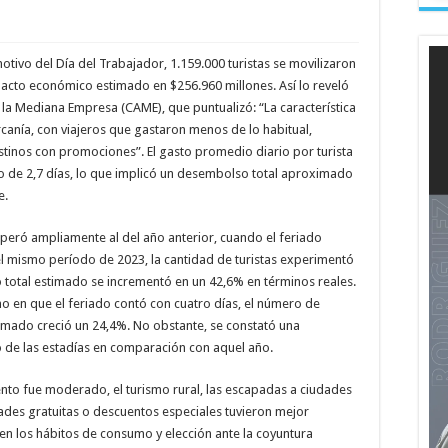
otivo del Día del Trabajador, 1.159.000 turistas se movilizaron
pacto económico estimado en $256.960 millones. Así lo reveló
la Mediana Empresa (CAME), que puntualizó: “La característica
rcanía, con viajeros que gastaron menos de lo habitual,
stinos con promociones”. El gasto promedio diario por turista
o de 2,7 días, lo que implicó un desembolso total aproximado
e.
uperó ampliamente al del año anterior, cuando el feriado
l mismo período de 2023, la cantidad de turistas experimentó
o total estimado se incrementó en un 42,6% en términos reales.
mo en que el feriado contó con cuatro días, el número de
timado creció un 24,4%. No obstante, se constató una
 de las estadías en comparación con aquel año.
o fue moderado, el turismo rural, las escapadas a ciudades
idades gratuitas o descuentos especiales tuvieron mejor
n los hábitos de consumo y elección ante la coyuntura