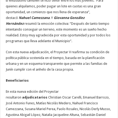
El entusiasmo también se hizo sentir entre los más jóvenes. “Para
quienes alquilamos, poder pagar un lote en cuotas es una gran
oportunidad, un comienzo que nos llena de esperanza”,
destacó
Nahuel Camezzana
. Y
Giovanna González
Hernández
resumió la emoción colectiva: “Después de tanto tiempo
intentando conseguir un terreno, este momento es un sueño hecho
realidad. Estoy muy agradecida por esta oportunidad y por todos los
programas que lleva adelante el Municipio”.
Con esta nueva adjudicación, el Proyectar V reafirma su condición de
política pública sostenida en el tiempo, basada en la planificación
urbana y en un esquema transparente que permite a las familias de
Junín cumplir con el anhelo de la casa propia.
Beneficiarios
En esta nueva edición del Proyectar
resultaron
adjudicatarios
Christian Oscar Carelli, Emanuel Barrozo,
José Antonio Funes, Matías Nicolás Medero, Nahuel Francisco
Camezzana, Susana Mariel Perea, Paolo Rosales, Nicolás Derly Musso,
Agustina Abigail López, Natalia Jacqueline Altuna, Sebastián Daniel