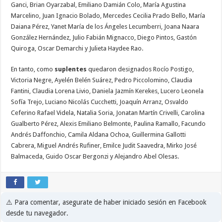
Ganci, Brian Oyarzabal, Emiliano Damián Colo, María Agustina
Marcelino, Juan Ignacio Bolado, Mercedes Cecilia Prado Bello, María
Daiana Pérez, Yanet María de los Ángeles Lecumberri, Joana Naara
González Hernández, Julio Fabián Mignacco, Diego Pintos, Gastón
Quiroga, Oscar Demarchi y Julieta Haydee Rao.
En tanto, como
suplentes
quedaron designados Rocío Postigo,
Victoria Negre, Ayelén Belén Suárez, Pedro Piccolomino, Claudia
Fantini, Claudia Lorena Livio, Daniela Jazmín Kerekes, Lucero Leonela
Sofía Trejo, Luciano Nicolás Cucchetti, Joaquín Arranz, Osvaldo
Ceferino Rafael Videla, Natalia Soria, Jonatan Martín Crivelli, Carolina
Gualberto Pérez, Alexis Emiliano Belmonte, Paulina Ramallo, Facundo
Andrés Daffonchio, Camila Aldana Ochoa, Guillermina Gallotti
Cabrera, Miguel Andrés Rufiner, Emilce Judit Saavedra, Mirko José
Balmaceda, Guido Oscar Bergonzi y Alejandro Abel Olesas.
⚠️ Para comentar, asegurate de haber iniciado sesión en Facebook
desde tu navegador.