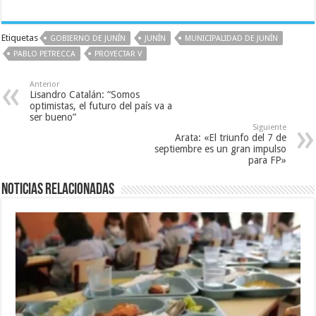
Etiquetas
GOBIERNO DE JUNÍN
JUNÍN
MUNICIPALIDAD DE JUNÍN
PABLO PETRECCA
PROYECTAR V
Anterior
Lisandro Catalán: “Somos
optimistas, el futuro del país va a
ser bueno”
Siguiente
Arata: «El triunfo del 7 de
septiembre es un gran impulso
para FP»
Noticias relacionadas