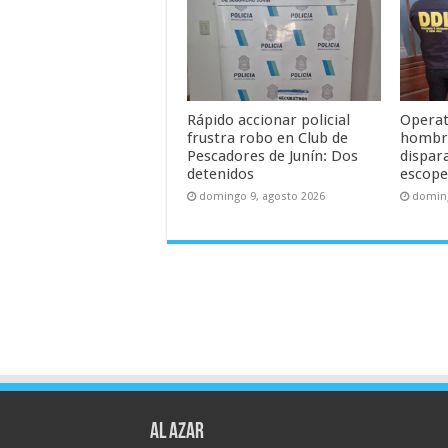
Rápido accionar policial
Operati
frustra robo en Club de
hombre
Pescadores de Junín: Dos
dispar
detenidos
escope
domingo 9, agosto 2026
doming
AL AZAR