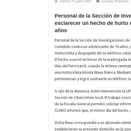
viernes 11, julio 2025
Locales
,
Policiales
Personal de la Sección de Inv
esclarecer un hecho de hurto 
años
Personal de la Sección de Investigaciones de
cometido contra un adolescente de 16 años, q
motocicleta y despojado de su teléfono celula
El hecho ocurrió en horas de la madrugada d
Vías del Ferrocarril, cuando la víctima camin
una motocicleta Honda Wave blanca. Mediante 
pertenencias y logró sustraerle un teléfono 
A raíz de la denuncia, tomó intervención la U
Sección de Cibercrimen local. El trabajo coor
de la Fiscalía General permitió solicitar info
CLARO informó que, el mismo día del hecho, a 
Dicha línea correspondía a un abonado identif
establecieron su presunto domicilio en la zona