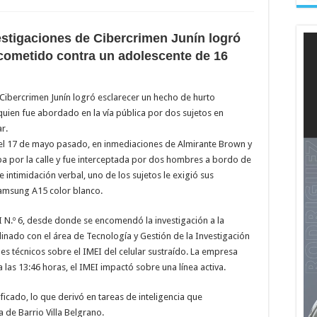
estigaciones de Cibercrimen Junín logró
cometido contra un adolescente de 16
 Cibercrimen Junín logró esclarecer un hecho de hurto
uien fue abordado en la vía pública por dos sujetos en
r.
el 17 de mayo pasado, en inmediaciones de Almirante Brown y
aba por la calle y fue interceptada por dos hombres a bordo de
intimidación verbal, uno de los sujetos le exigió sus
Samsung A15 color blanco.
FI N.º 6, desde donde se encomendó la investigación a la
dinado con el área de Tecnología y Gestión de la Investigación
rmes técnicos sobre el IMEI del celular sustraído. La empresa
las 13:46 horas, el IMEI impactó sobre una línea activa.
icado, lo que derivó en tareas de inteligencia que
 de Barrio Villa Belgrano.