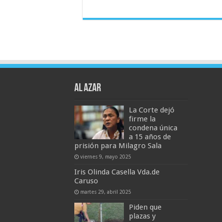
AL AZAR
La Corte dejó
firme la
condena única
a 15 años de
prisión para Milagro Sala
viernes 9, mayo 2025
Iris Olinda Casella Vda.de
Caruso
martes 29, abril 2025
Piden que
plazas y