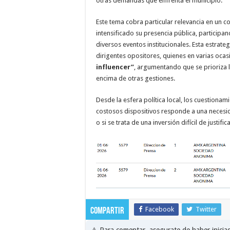
otras demandas que enfrenta el municipio.
Este tema cobra particular relevancia en un co
intensificado su presencia pública, participa
diversos eventos institucionales. Esta estrate
dirigentes opositores, quienes en varias ocas
influencer”
, argumentando que se prioriza l
encima de otras gestiones.
Desde la esfera política local, los cuestionam
costosos dispositivos responde a una necesid
o si se trata de una inversión difícil de justifi
Facebook
Twitter
Compartir
⚠️ Para comentar, asegurate de haber inici