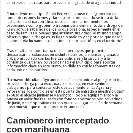
controles en las rutas para prevenir el ingreso de droga a la ciudad”.
El intendente municipal Pablo Petrecca expuso que “gobernar es
tomar decisiones firmes y claras sobre todo cuando se trata de la
lucha contra el narcotráfico, desde un primer momento nos
propusimos como gobierno trabajar para eliminar toda la droga de
Junín porque sabemos del daño que ocasiona, especialmente en el
caso de familias y jóvenes que arruinan sus vidas”. Al mismo tiempo,
observó que “la droga es un flagelo maldito y es por eso que desde
el primer día luchamos con acciones de prevención y en el territorio”.
Tras resaltar la importancia de los operativos que permiten
desbaratar narcokioscos en distintos barrios juninenses, gracias al
trabajo articulado con las fuerzas policiales y la justicia, y a la
confianza que tienen los vecinos hacia el Municipio para aportar
información clave en este punto, en diálogo con los fomentistas de
cada uno de los barrios”.
“La mayor dificultad lógicamente está en encontrar al pez gordo que
provee la droga para estos narco kioscos y, en este sentido,
trabajamos para concretar este destacamento en La Agraria y
reforzar así los controles en esta puerta de entrada a nuestra ciudad”,
expuso el alcalde juninense y ahondó: “Todo el equipamiento y la
puesta en valor fue realizado con fondos aportados por los vecinos
de Junín, y este operativo exitoso que tuvo lugar en el fin de semana
nosa muestra que decidimos correctamente”.
Camionero interceptado
con marihuana