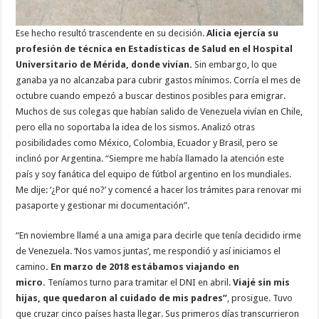
Ese hecho resultó trascendente en su decisión.
Alicia ejercía su
profesión de técnica en Estadísticas de Salud en el Hospital
Universitario de Mérida, donde vivían.
Sin embargo, lo que
ganaba ya no alcanzaba para cubrir gastos mínimos. Corría el mes de
octubre cuando empezó a buscar destinos posibles para emigrar.
Muchos de sus colegas que habían salido de Venezuela vivían en Chile,
pero ella no soportaba la idea de los sismos. Analizó otras
posibilidades como México, Colombia, Ecuador y Brasil, pero se
inclinó por Argentina. “Siempre me había llamado la atención este
país y soy fanática del equipo de fútbol argentino en los mundiales.
Me dije: ‘¿Por qué no?’ y comencé a hacer los trámites para renovar mi
pasaporte y gestionar mi documentación”.
“En noviembre llamé a una amiga para decirle que tenía decidido irme
de Venezuela. ‘Nos vamos juntas’, me respondió y así iniciamos el
camino
. En marzo de 2018 estábamos viajando en
micro.
Teníamos turno para tramitar el DNI en abril.
Viajé sin mis
hijas, que quedaron al cuidado de mis padres”
, prosigue. Tuvo
que cruzar cinco países hasta llegar. Sus primeros días transcurrieron