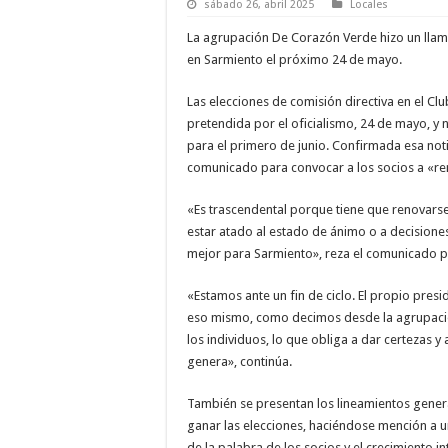
sábado 26, abril 2025
Locales
La agrupación De Corazón Verde hizo un llama
en Sarmiento el próximo 24 de mayo.
Las elecciones de comisión directiva en el Clu
pretendida por el oficialismo, 24 de mayo, y 
para el primero de junio. Confirmada esa noti
comunicado para convocar a los socios a «re
«Es trascendental porque tiene que renovars
estar atado al estado de ánimo o a decisione
mejor para Sarmiento», reza el comunicado pa
«Estamos ante un fin de ciclo. El propio pres
eso mismo, como decimos desde la agrupaci
los individuos, lo que obliga a dar certezas y
genera», continúa.
También se presentan los lineamientos general
ganar las elecciones, haciéndose mención a un
de la palabra de los socios y el crecimiento in