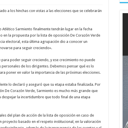
do a los hinchas con vistas a las elecciones que se celebrarán
b Atlético Sarmiento finalmente tendrán lugar en la fecha
no en la propuesta por la lista de oposición De Corazón Verde
cia electoral, esta última agrupación dio a conocer un
novarse para seguir creciendo».
e para poder seguir creciendo, y ese crecimiento no puede
s personales de los dirigentes. Debemos pensar qué es lo
ra poner en valor la importancia de las próximas elecciones.
idente lo declaró y aseguró que su etapa estaba finalizada. Por
ón De Corazón Verde, Sarmiento es mucho más grande que
 a despejar la incertidumbre que todo final de una etapa
es del plan de acción de la lista de oposición en caso de
 proyecto basado en el respeto institucional, en la valoración
terdisciplinario, además de la transparencia de las cuentas y el