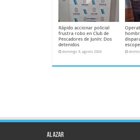
Rápido accionar policial
Operati
frustra robo en Club de
hombre
Pescadores de Junín: Dos
dispar
detenidos
escope
domingo 9, agosto 2026
doming
AL AZAR