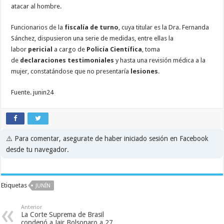
atacar al hombre.
Funcionarios de la
fiscalía de turno
, cuya titular es la Dra. Fernanda
Sánchez, dispusieron una serie de medidas, entre ellas la
labor
pericial
a cargo de
Policía Científica
, toma
de
declaraciones testimoniales
y hasta una revisión médica a la
mujer, constatándose que no presentaría
lesiones
.
Fuente. junin24
⚠️ Para comentar, asegurate de haber iniciado sesión en Facebook
desde tu navegador.
Etiquetas
JUNÍN
Anterior
La Corte Suprema de Brasil
condenó a Jair Bolsonaro a 27