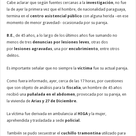
Cabe aclarar que según fuentes cercanas a la
investigación
, no fue
la de ayer la primera vez que el hombre, de nacionalidad paraguaya,
termina en el
centro asistencial público
con alguna herida –en ese
momento de menor gravedad– ocasionada por su pareja.
B.E.
, de 45 años, a lo largo de los últimos años fue sumando no
menos de tres
denuncias por lesiones leves
, otras dos
por
lesiones agravadas
, una por
encubrimiento
, entre otros
delitos.
Es importante señalar que no siempre la
víctima
fue su actual pareja.
Como fuera informado, ayer, cerca de las 17 horas, por cuestiones
que son objeto de análisis para la
fiscalía
, un hombre de 45 años
recibió una
puñalada en el abdomen
, provocada por su pareja, en
la vivienda de
Arias y 27 de Diciembre
.
La víctima fue derivada en ambulancia al
HIGA
y la mujer,
aprehendida y trasladada a sede
policial
.
También se pudo secuestrar el
cuchillo tramontina
utilizado para